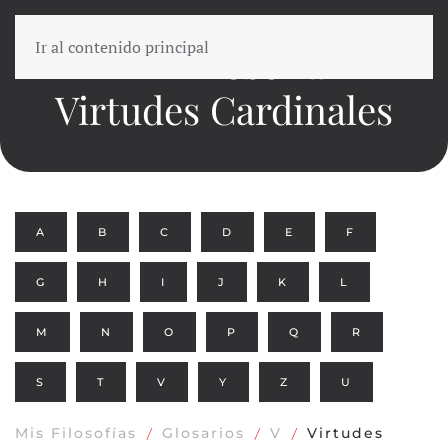
Ir al contenido principal
En Filosofía
Virtudes Cardinales
A
B
C
D
E
F
G
H
I
J
K
L
M
N
O
P
Q
R
S
T
V
Y
Z
U
Mis Filosofías
Glosarios
V
Virtudes