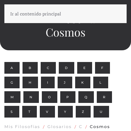
Ir al contenido principal
En Filosofía
Cosmos
A
B
C
D
E
F
G
H
I
J
K
L
M
N
O
P
Q
R
S
T
V
Y
Z
U
Mis Filosofías
Glosarios
C
Cosmos